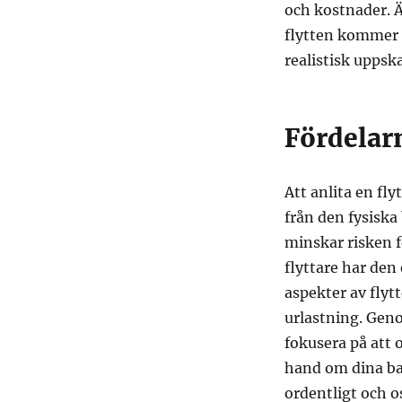
och kostnader. Ä
flytten kommer a
realistisk uppsk
Fördelarn
Att anlita en fly
från den fysiska
minskar risken f
flyttare har den
aspekter av flyt
urlastning. Geno
fokusera på att o
hand om dina bar
ordentligt och o