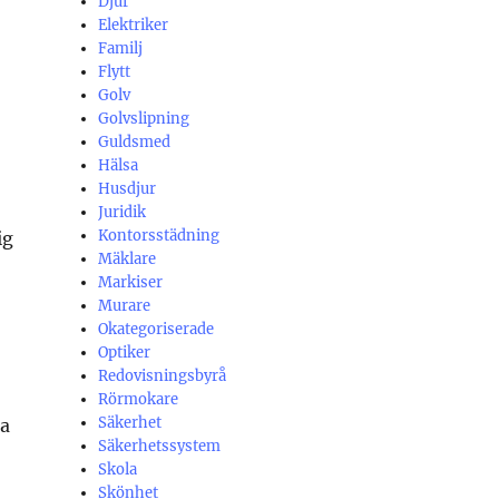
Djur
Elektriker
Familj
Flytt
Golv
Golvslipning
Guldsmed
Hälsa
Husdjur
Juridik
Kontorsstädning
ig
Mäklare
Markiser
Murare
Okategoriserade
Optiker
Redovisningsbyrå
Rörmokare
Säkerhet
ta
Säkerhetssystem
Skola
Skönhet