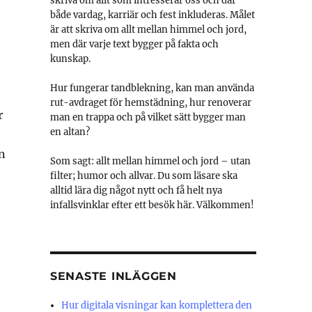
skriva om allt som intresserar oss och där
både vardag, karriär och fest inkluderas. Målet
är att skriva om allt mellan himmel och jord,
men där varje text bygger på fakta och
kunskap.
Hur fungerar tandblekning, kan man använda
rut-avdraget för hemstädning, hur renoverar
r
man en trappa och på vilket sätt bygger man
en altan?
n
Som sagt: allt mellan himmel och jord – utan
filter; humor och allvar. Du som läsare ska
alltid lära dig något nytt och få helt nya
infallsvinklar efter ett besök här. Välkommen!
SENASTE INLÄGGEN
Hur digitala visningar kan komplettera den