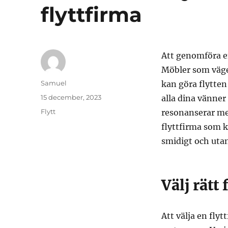
flyttfirma
Att genomföra en
Möbler som väger
Författare
Samuel
kan göra flytten
Publicerat
15 december, 2023
alla dina vänne
den
Kategorier
Flytt
resonanserar med
flyttfirma som ka
smidigt och uta
Välj rätt
Att välja en fly