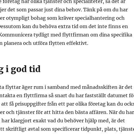
 företag har olika tjänster och specialiteter, så det är
äljer det som passar just dina behov. Tänk på om du har
ller otympligt bohag som kräver specialhantering och
Dessutom kan du behöva extra tid om det inte finns en
. Kommunicera tydligt med flyttfirman om dina specifika
n planera och utföra flytten effektivt.
g i god tid
sta flyttar äger rum i samband med månadsskiften är det
ntakta en flyttfirma så snart du har fastställt datumet fö
att få prisuppgifter från ett par olika företag kan du ock
r och tjänster för att hitta den bästa affären. När du har
ch har klargjort exakt vad du behöver hjälp med, är det
tt skriftligt avtal som specificerar tidpunkt, plats, tjänst