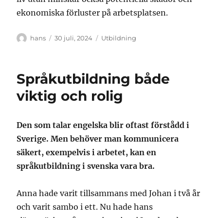
ekonomiska förluster på arbetsplatsen.
Författare
Publicerat
Kategorier
hans
30 juli, 2024
Utbildning
den
Språkutbildning både
viktig och rolig
Den som talar engelska blir oftast förstådd i
Sverige. Men behöver man kommunicera
säkert, exempelvis i arbetet, kan en
språkutbildning i svenska vara bra.
Anna hade varit tillsammans med Johan i två år
och varit sambo i ett. Nu hade hans