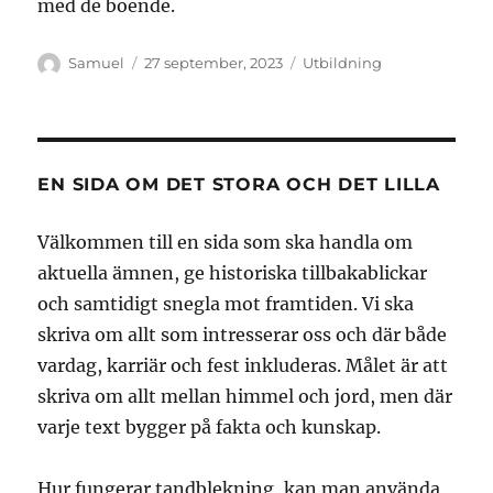
med de boende.
Författare
Publicerat
Kategorier
Samuel
27 september, 2023
Utbildning
den
EN SIDA OM DET STORA OCH DET LILLA
Välkommen till en sida som ska handla om
aktuella ämnen, ge historiska tillbakablickar
och samtidigt snegla mot framtiden. Vi ska
skriva om allt som intresserar oss och där både
vardag, karriär och fest inkluderas. Målet är att
skriva om allt mellan himmel och jord, men där
varje text bygger på fakta och kunskap.
Hur fungerar tandblekning, kan man använda