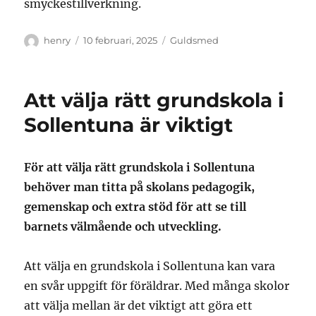
smyckestillverkning.
Författare
Publicerat
Kategorier
henry
10 februari, 2025
Guldsmed
den
Att välja rätt grundskola i
Sollentuna är viktigt
För att välja rätt grundskola i Sollentuna
behöver man titta på skolans pedagogik,
gemenskap och extra stöd för att se till
barnets välmående och utveckling.
Att välja en grundskola i Sollentuna kan vara
en svår uppgift för föräldrar. Med många skolor
att välja mellan är det viktigt att göra ett