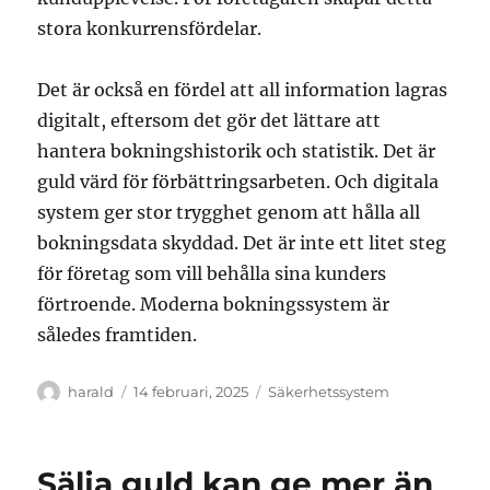
stora konkurrensfördelar.
Det är också en fördel att all information lagras
digitalt, eftersom det gör det lättare att
hantera bokningshistorik och statistik. Det är
guld värd för förbättringsarbeten. Och digitala
system ger stor trygghet genom att hålla all
bokningsdata skyddad. Det är inte ett litet steg
för företag som vill behålla sina kunders
förtroende. Moderna bokningssystem är
således framtiden.
Författare
Publicerat
Kategorier
harald
14 februari, 2025
Säkerhetssystem
den
Sälja guld kan ge mer än