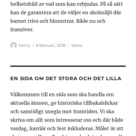
helhetsbild av vad som kan erbjudas. På så sätt
kan de garantera att de väljer en skolmiljö där
barnet trivs och blomstrar. Både nu och
framöver.
Författare
Publicerat
Kategorier
henry
8 februari, 2025
Skola
den
EN SIDA OM DET STORA OCH DET LILLA
Välkommen till en sida som ska handla om
aktuella ämnen, ge historiska tillbakablickar
och samtidigt snegla mot framtiden. Vi ska
skriva om allt som intresserar oss och där både
vardag, karriär och fest inkluderas. Målet är att