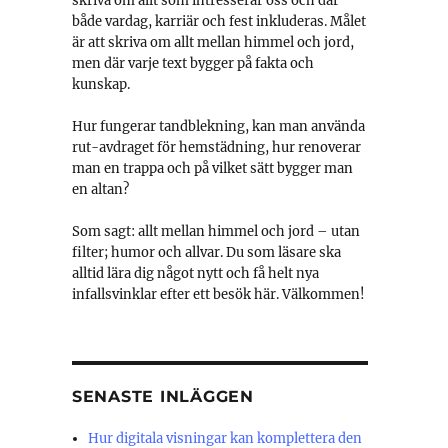
skriva om allt som intresserar oss och där
både vardag, karriär och fest inkluderas. Målet
är att skriva om allt mellan himmel och jord,
men där varje text bygger på fakta och
kunskap.
Hur fungerar tandblekning, kan man använda
rut-avdraget för hemstädning, hur renoverar
man en trappa och på vilket sätt bygger man
en altan?
Som sagt: allt mellan himmel och jord – utan
filter; humor och allvar. Du som läsare ska
alltid lära dig något nytt och få helt nya
infallsvinklar efter ett besök här. Välkommen!
SENASTE INLÄGGEN
Hur digitala visningar kan komplettera den