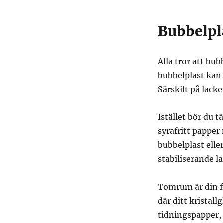
Bubbelpla
Alla tror att bub
bubbelplast kan 
Särskilt på lack
Istället bör du t
syrafritt papper
bubbelplast eller
stabiliserande la
Tomrum är din fi
där ditt kristall
tidningspapper,