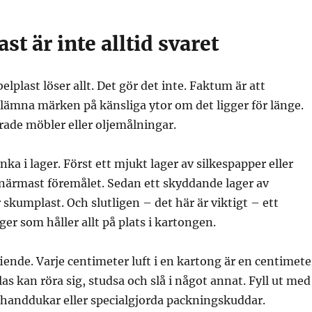
st är inte alltid svaret
belplast löser allt. Det gör det inte. Faktum är att
lämna märken på känsliga ytor om det ligger för länge.
erade möbler eller oljemålningar.
änka i lager. Först ett mjukt lager av silkespapper eller
 närmast föremålet. Sedan ett skyddande lager av
 skumplast. Och slutligen – det här är viktigt – ett
ger som håller allt på plats i kartongen.
ende. Varje centimeter luft i en kartong är en centimete
glas kan röra sig, studsa och slå i något annat. Fyll ut med
 handdukar eller specialgjorda packningskuddar.