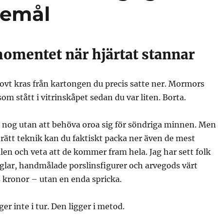
remål
momentet när hjärtat stannar
dovt kras från kartongen du precis satte ner. Mormors
som stått i vitrinskåpet sedan du var liten. Borta.
gt nog utan att behöva oroa sig för söndriga minnen. Men
rätt teknik kan du faktiskt packa ner även de mest
en och veta att de kommer fram hela. Jag har sett folk
eglar, handmålade porslinsfigurer och arvegods värt
 kronor – utan en enda spricka.
er inte i tur. Den ligger i metod.