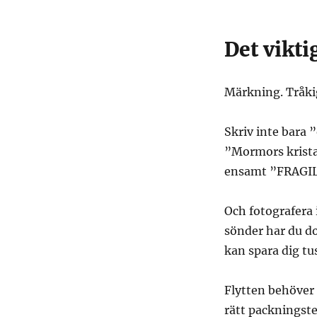
Det vikti
Märkning. Tråkig
Skriv inte bara 
”Mormors krista
ensamt ”FRAGIL
Och fotografera
sönder har du do
kan spara dig tu
Flytten behöver 
rätt packningste