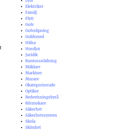
Djur
Elektriker
Familj
Flytt
Golv
Golvslipning
Guldsmed
Hälsa
t
Husdjur
Juridik
Kontorsstädning
Mäklare
Markiser
Murare
Okategoriserade
Optiker
Redovisningsbyrå
Rörmokare
Säkerhet
Säkerhetssystem
Skola
Skönhet