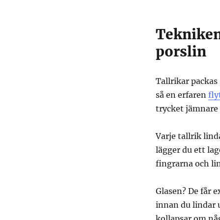
Tekniken
porslin
Tallrikar packas 
så en erfaren
fly
trycket jämnare 
Varje tallrik lin
lägger du ett la
fingrarna och li
Glasen? De får e
innan du lindar 
kollapsar om nå