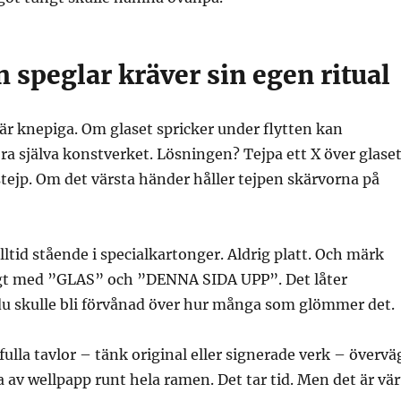
 speglar kräver sin egen ritual
är knepiga. Om glaset spricker under flytten kan
ra själva konstverket. Lösningen? Tejpa ett X över glase
ejp. Om det värsta händer håller tejpen skärvorna på
lltid stående i specialkartonger. Aldrig platt. Och märk
gt med ”GLAS” och ”DENNA SIDA UPP”. Det låter
du skulle bli förvånad över hur många som glömmer det.
fulla tavlor – tänk original eller signerade verk – övervä
a av wellpapp runt hela ramen. Det tar tid. Men det är vär