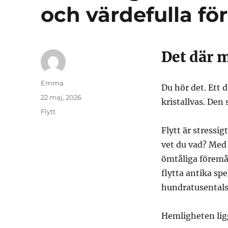
och värdefulla fö
Det där 
Författare
Emma
Du hör det. Ett 
Publicerat
22 maj, 2026
kristallvas. Den 
den
Kategorier
Flytt
Flytt är stressi
vet du vad? Med 
ömtåliga föremål
flytta antika sp
hundratusentals
Hemligheten ligg