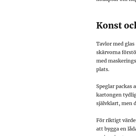
Konst och
Tavlor med glas 
skärvorna förstö
med maskeringst
plats.
Speglar packas a
kartongen tydli
självklart, men 
För riktigt värde
att bygga en låd