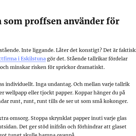
 som proffsen använder för
stående. Inte liggande. Låter det konstigt? Det är faktisk
ttfirma i Eskilstuna
gör det. Stående tallrikar fördelar
och minskar risken för sprickor dramatiskt.
das individuellt. Inga undantag. Och mellan varje tallrik
ger wellpapp eller tjockt papper. Koppar hänger du på
ndar runt, runt, runt tills de ser ut som små kokonger.
xtra omsorg. Stoppa skrynklat papper inuti varje glas
utsidan. Det ger stöd inifrån och förhindrar att glaset
got tungt skulle hamna ovanpå.