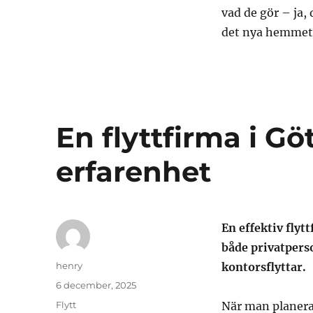
vad de gör – ja, 
det nya hemmet
En flyttfirma i Gö
erfarenhet
En effektiv flyt
både privatperso
Författare
henry
kontorsflyttar.
Publicerat
6 december, 2025
den
Kategorier
Flytt
När man planerar