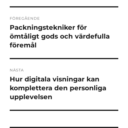
Inläggsnavigering
FÖREGÅENDE
Packningstekniker för
Föregående
inlägg:
ömtåligt gods och värdefulla
föremål
NÄSTA
Hur digitala visningar kan
Nästa
inlägg:
komplettera den personliga
upplevelsen